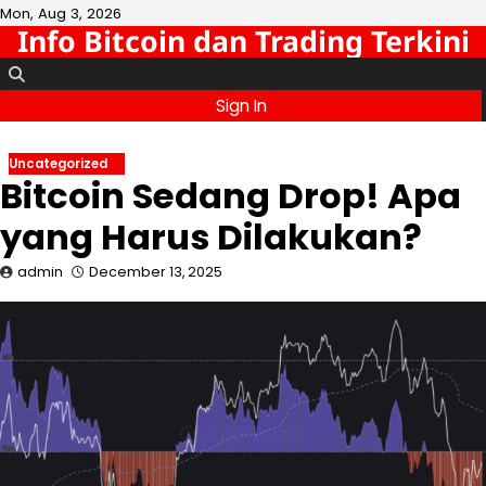
Skip
Mon, Aug 3, 2026
Info Bitcoin dan Trading Terkini
to
content
Sign In
Uncategorized
Bitcoin Sedang Drop! Apa
yang Harus Dilakukan?
admin
December 13, 2025