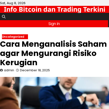
Skip
Sat, Aug 8, 2026
Info Bitcoin dan Trading Terkini
to
content
Sign In
Uncategorized
Cara Menganalisis Saham
agar Mengurangi Risiko
Kerugian
admin
December 18, 2025