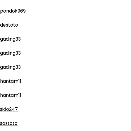
pondok969
destoto
gading33
gading33
gading33
hantam11
hantam11
sido247
sastoto